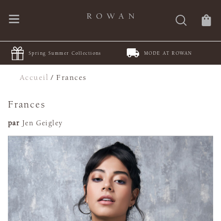
Spring Summer Collections
MODE AT ROWAN
Accueil
/
Frances
Frances
par
Jen Geigley