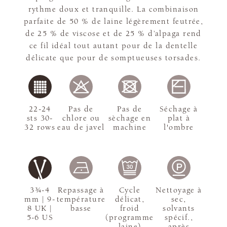
rythme doux et tranquille. La combinaison
parfaite de 50 % de laine légèrement feutrée,
de 25 % de viscose et de 25 % d’alpaga rend
ce fil idéal tout autant pour de la dentelle
délicate que pour de somptueuses torsades.
22-24
Pas de
Pas de
Séchage à
sts 30-
chlore ou
sèchage en
plat à
32 rows
eau de javel
machine
l'ombre
3¾-4
Repassage à
Cycle
Nettoyage à
mm | 9-
température
délicat,
sec,
8 UK |
basse
froid
solvants
5-6 US
(programme
spécif.,
laine)
après