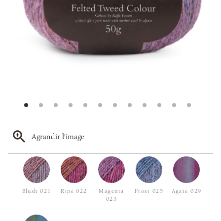
Agrandir l'image
Blush 021
Ripe 022
Magenta
Frost 025
Agate 029
023