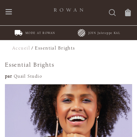
MODE AT ROWAN
JOIN Juleteppe KAL
Accueil
/
Essential Brights
Essential Brights
par
Quail Studio