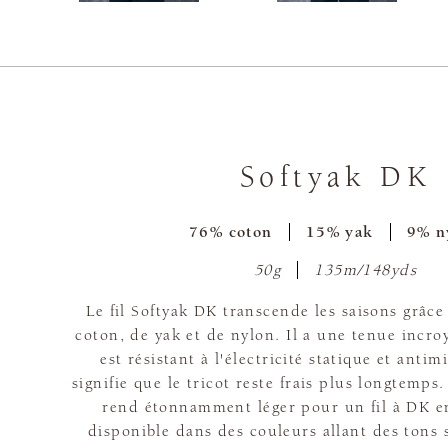
Softyak DK
76% coton
15% yak
9% n
50g
135m/148yds
Le fil Softyak DK transcende les saisons grâc
coton, de yak et de nylon. Il a une tenue incr
est résistant à l'électricité statique et antim
signifie que le tricot reste frais plus longtemps.
rend étonnamment léger pour un fil à DK en
disponible dans des couleurs allant des tons 