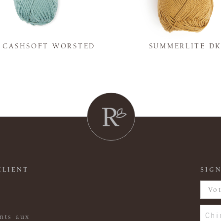
Y CASHSOFT WORSTED
SUMMERLITE D
CLIENT
SIGN
Chi
nts aux