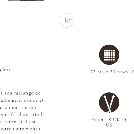
ylon
22 sts x 30 rows
e à son mélange de
oyablement douce et
icrobien ; ce qui
 Son fil chainette le
4mm | 8 UK |6
 coton et il est
US
sourds aux riches