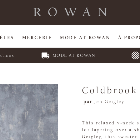
ÈLES
MERCERIE
MODE AT ROWAN
À PROP
ctions
MODE AT ROWAN
Coldbrook
par
Jen Geigley
This relaxed v-neck s
for layering over a s
Geigley, this sweater