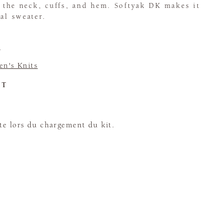
at the neck, cuffs, and hem. Softyak DK makes it
al sweater.
K
n's Knits
ET
te lors du chargement du kit.