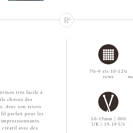
7½-9 sts 10-12½
rows
ma
rinos très facile à
ils choisis des
s. Avec son retors
 fil parfait pour les
10-15mm | 000
s impressionnants.
UK | 15-19 US
 créatif avec des