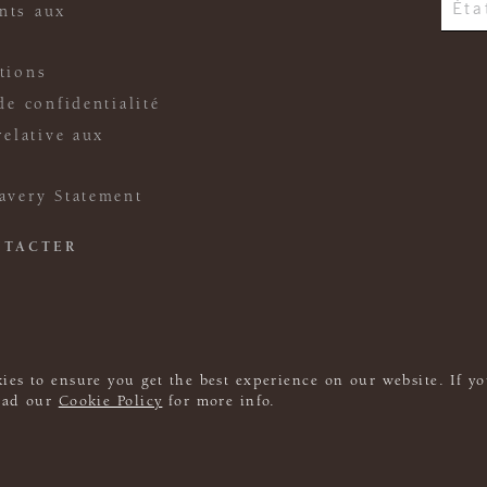
nts aux
tions
de confidentialité
relative aux
avery Statement
NTACTER
ies to ensure you get the best experience on our website. If yo
read our
Cookie Policy
for more info.