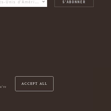
États-Unis d'Amérique
ACCEPT ALL
u're