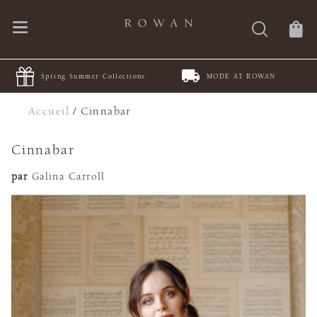
Spring Summer Collections
MODE AT ROWAN
Accueil
/
Cinnabar
Cinnabar
par
Galina Carroll