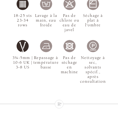
18-25 sts
Lavage à la
Pas de
Séchage à
23-34
main, eau
chlore ou
plat à
rows
froide
eau de
l'ombre
javel
3¼-5mm |
Repassage à
Pas de
Nettoyage à
10-6 UK |
température
sèchage
sec,
3-8 US
basse
en
solvants
machine
spécif.,
après
consultation