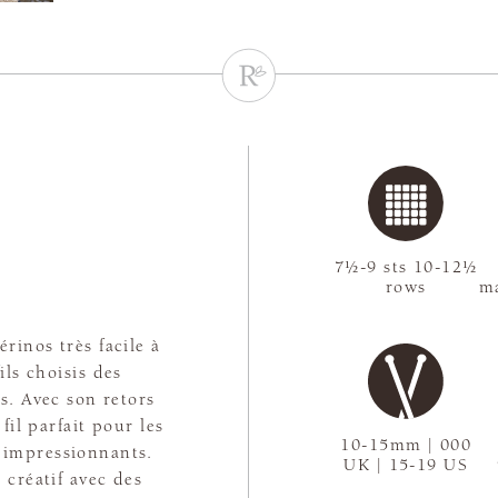
7½-9 sts 10-12½
rows
ma
rinos très facile à
ils choisis des
s. Avec son retors
 fil parfait pour les
10-15mm | 000
s impressionnants.
UK | 15-19 US
 créatif avec des