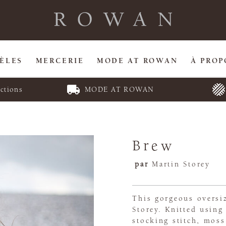
ÈLES
MERCERIE
MODE AT ROWAN
À PROP
ctions
MODE AT ROWAN
Brew
par
Martin Storey
This gorgeous oversi
Storey. Knitted using
stocking stitch, moss