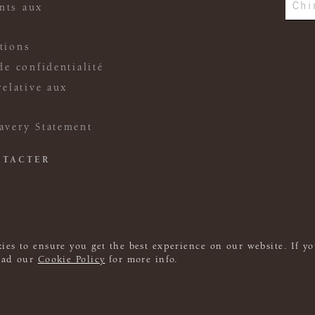
Chi
nts aux
tions
de confidentialité
relative aux
avery Statement
NTACTER
ies to ensure you get the best experience on our website. If yo
read our
Cookie Policy
for more info.