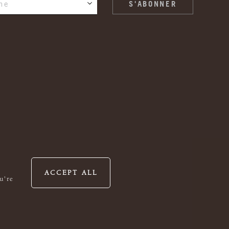
ne
ACCEPT ALL
u're