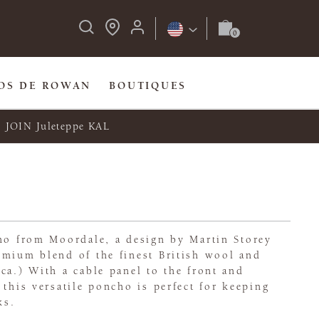
OS DE ROWAN
BOUTIQUES
JOIN Juleteppe KAL
cho from Moordale, a design by Martin Storey
emium blend of the finest British wool and
ca.) With a cable panel to the front and
 this versatile poncho is perfect for keeping
ks.