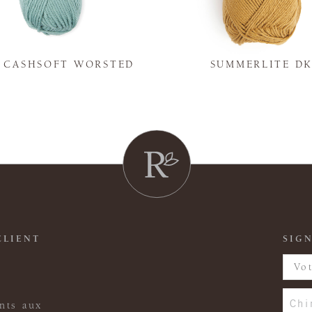
Y CASHSOFT WORSTED
SUMMERLITE D
CLIENT
SIGN
Chi
nts aux