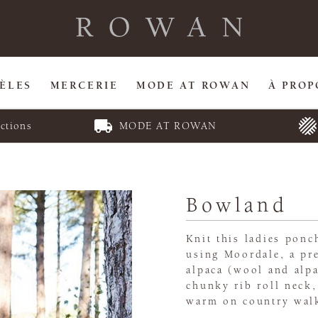
ÈLES
MERCERIE
MODE AT ROWAN
À PROP
ctions
MODE AT ROWAN
Bowland
Knit this ladies pon
using Moordale, a pr
alpaca (wool and alpa
chunky rib roll neck,
warm on country wal