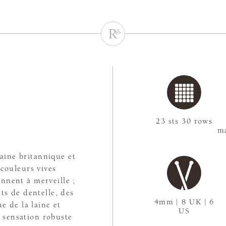
23 sts 30 rows
ma
laine britannique et
couleurs vives
nnent à merveille ;
nts de dentelle, des
4mm | 8 UK | 6
ne de la laine et
US
e sensation robuste