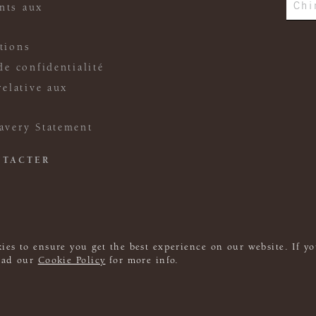
Chi
nts aux
tions
de confidentialité
relative aux
avery Statement
NTACTER
ies to ensure you get the best experience on our website. If yo
read our
Cookie Policy
for more info.