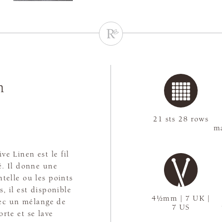
n
21 sts 28 rows
ma
e Linen est le fil
é. Il donne une
ntelle ou les points
s, il est disponible
4½mm | 7 UK |
vec un mélange de
7 US
rte et se lave