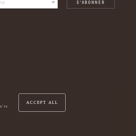
ne
ACCEPT ALL
u're