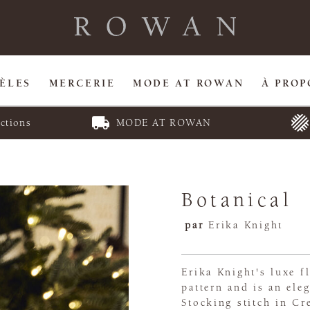
ÈLES
MERCERIE
MODE AT ROWAN
À PROP
ctions
MODE AT ROWAN
Botanical
par
Erika Knight
Erika Knight's luxe f
pattern and is an ele
Stocking stitch in Cr