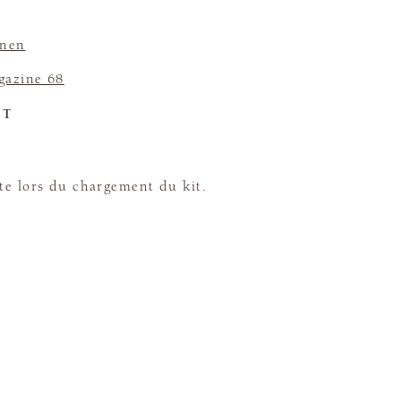
inen
azine 68
ET
te lors du chargement du kit.