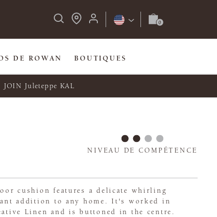
OS DE ROWAN
BOUTIQUES
JOIN Juleteppe KAL
NIVEAU DE COMPÉTENCE
loor cushion features a delicate whirling
gant addition to any home. It's worked in
eative Linen and is buttoned in the centre.