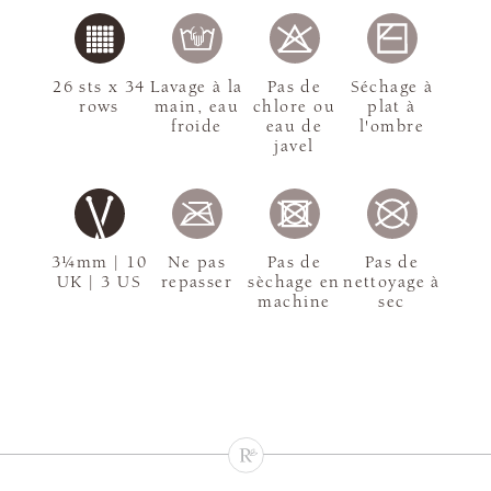
26 sts x 34
Lavage à la
Pas de
Séchage à
rows
main, eau
chlore ou
plat à
froide
eau de
l'ombre
javel
3¼mm | 10
Ne pas
Pas de
Pas de
UK | 3 US
repasser
sèchage en
nettoyage à
machine
sec