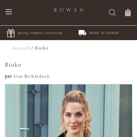
Spring Summer Collections
MODE AT ROWAN
Accueil
/
Bioko
Bioko
par
Lisa Richardson