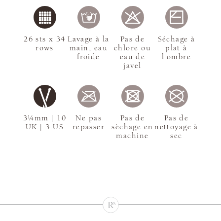
26 sts x 34
Lavage à la
Pas de
Séchage à
rows
main, eau
chlore ou
plat à
froide
eau de
l'ombre
javel
3¼mm | 10
Ne pas
Pas de
Pas de
UK | 3 US
repasser
sèchage en
nettoyage à
machine
sec