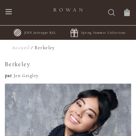
JOIN Juleteppe KAL
Spring Summer Collections
Accueil
/
Berkeley
Berkeley
par
Jen Geigley