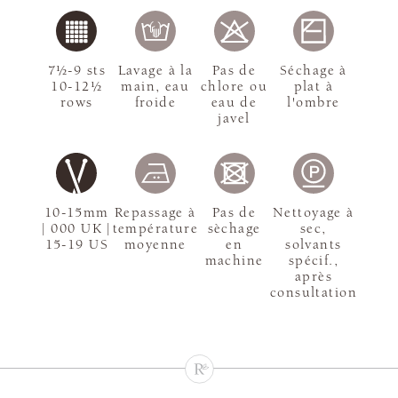
7½-9 sts
Lavage à la
Pas de
Séchage à
10-12½
main, eau
chlore ou
plat à
rows
froide
eau de
l'ombre
javel
10-15mm
Repassage à
Pas de
Nettoyage à
| 000 UK |
température
sèchage
sec,
15-19 US
moyenne
en
solvants
machine
spécif.,
après
consultation