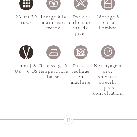
23 sts 30
Lavage à la
Pas de
Séchage à
rows
main, eau
chlore ou
plat à
froide
eau de
l'ombre
javel
4mm | 8
Repassage à
Pas de
Nettoyage à
UK | 6 US
température
sèchage
sec,
basse
en
solvants
machine
spécif.,
après
consultation