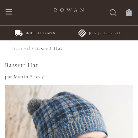
MODE AT ROWAN
JOIN Juleteppe KAL
Accueil
/
Bassett Hat
Bassett Hat
par
Martin Storey