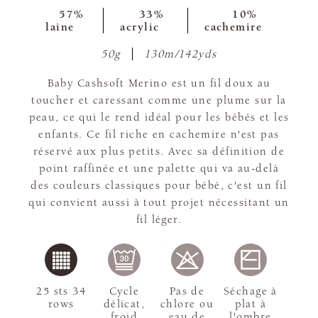
57%
33%
10%
laine
acrylic
cachemire
50g
130m/142yds
Baby Cashsoft Merino est un fil doux au
toucher et caressant comme une plume sur la
peau, ce qui le rend idéal pour les bébés et les
enfants. Ce fil riche en cachemire n'est pas
réservé aux plus petits. Avec sa définition de
point raffinée et une palette qui va au-delà
des couleurs classiques pour bébé, c'est un fil
qui convient aussi à tout projet nécessitant un
fil léger.
25 sts 34
Cycle
Pas de
Séchage à
rows
délicat,
chlore ou
plat à
froid
eau de
l'ombre