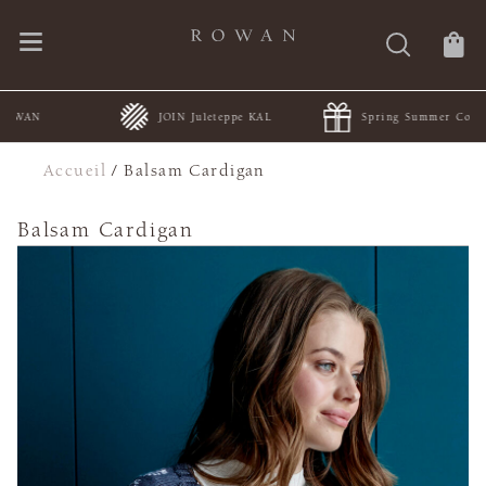
JOIN Juleteppe KAL
Spring Summer Collections
Accueil
/
Balsam Cardigan
Balsam Cardigan