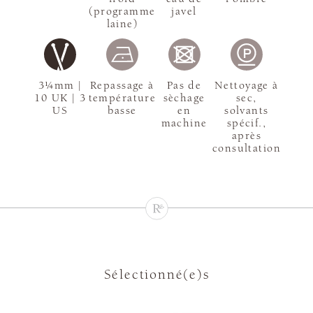
(programme
javel
laine)
3¼mm |
Repassage à
Pas de
Nettoyage à
10 UK | 3
température
sèchage
sec,
US
basse
en
solvants
machine
spécif.,
après
consultation
Sélectionné(e)s