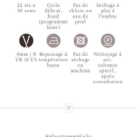
22 sts x
Cycle
Pas de
Séchage à
30 rows
délicat,
chlore ou
plat à
froid
eau de
l'ombre
(programme
javel
laine)
4mm | 8
Repassage à
Pas de
Nettoyage à
UK |6 US
température
sèchage
sec,
basse
en
solvants
machine
spécif.,
après
consultation
Sélectionné(e)s