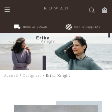
MODE AT ROWAN
JOIN Juleteppe KAL
Accueil
/
Designers
/
Erika Knight