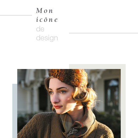
Mon
icône
de
design