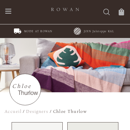
JOIN Juleteppe KAL
Spring Summer Collections
Chloe
Thurlow
Accueil
/
Designers
/
Chloe Thurlow