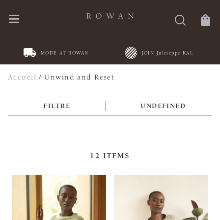
MODE AT ROWAN
JOIN Juleteppe KAL
Accueil
/
Unwind and Reset
FILTRE
UNDEFINED
12
ITEMS