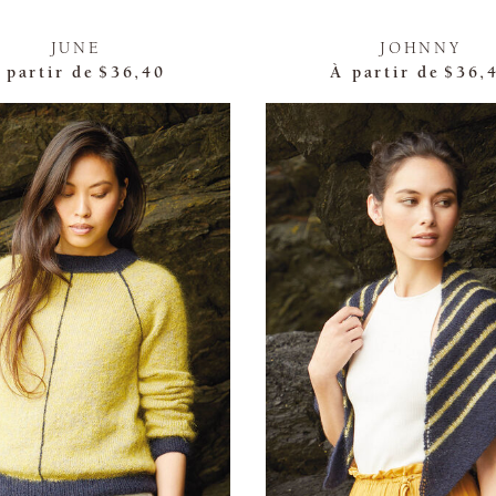
JUNE
JOHNNY
 partir de
$36,40
À partir de
$36,