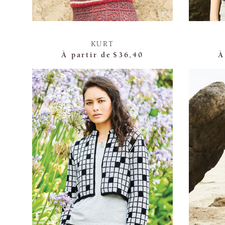
KURT
À partir de
$36,40
À