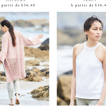
HEPBURN
TRACY
 partir de
$36,40
À partir de
$36,