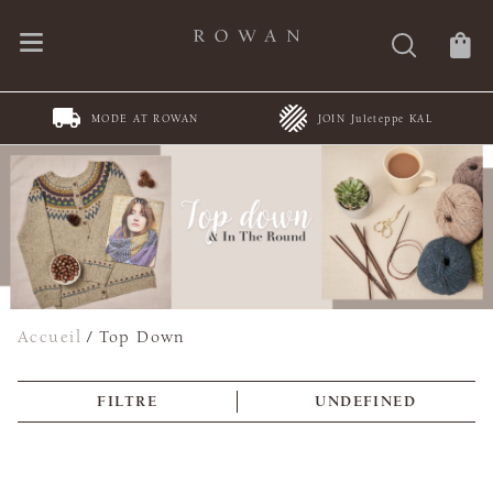
MODE AT ROWAN
JOIN Juleteppe KAL
Accueil
/
Top Down
FILTRE
UNDEFINED