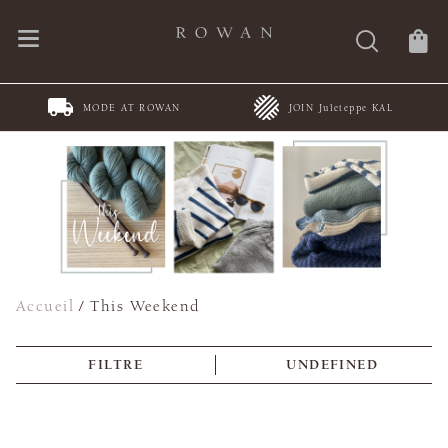
MODE AT ROWAN
JOIN Juleteppe KAL
Accueil
/
This Weekend
FILTRE
UNDEFINED