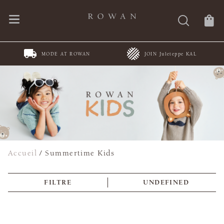
MODE AT ROWAN
JOIN Juleteppe KAL
Accueil
/
Summertime Kids
FILTRE
UNDEFINED