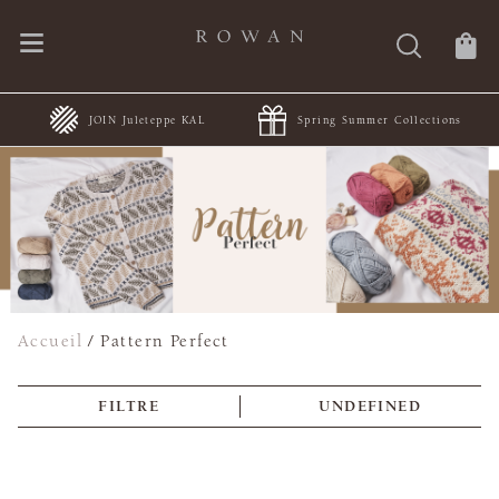
JOIN Juleteppe KAL
Spring Summer Collections
Accueil
/
Pattern Perfect
FILTRE
UNDEFINED