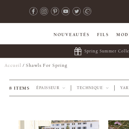
NOUVEAUTÉS
FILS
MOD
Spring Summer Colle
Accueil
/
Shawls For Spring
8
ITEMS
ÉPAISSEUR
TECHNIQUE
YA