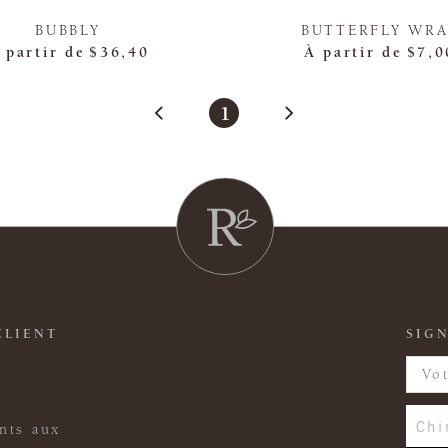
BUBBLY
BUTTERFLY WRA
 partir de
$36,40
À partir de
$7,0
1
CLIENT
SIGN
Chi
nts aux