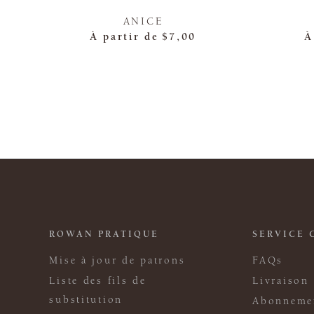
ANICE
À partir de
$7,00
À
ROWAN PRATIQUE
SERVICE 
Mise à jour de patrons
FAQs
Liste des fils de
Livraison
substitution
Abonneme