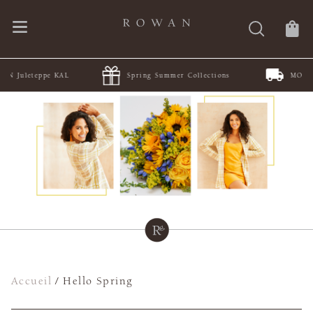
Spring Summer Collections
MODE AT ROWAN
Accueil
/
Hello Spring