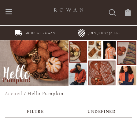
MODE AT ROWAN
JOIN Juleteppe KAL
Accueil
/
Hello Pumpkin
FILTRE
UNDEFINED