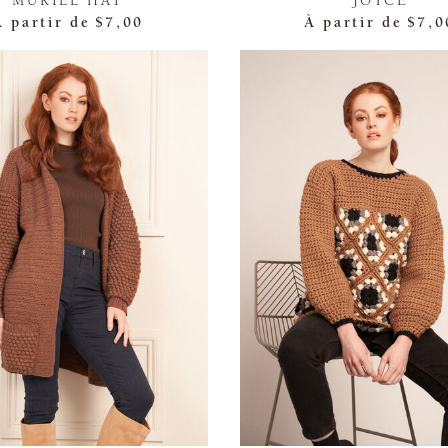
MURIEL HAT
JOYCE
À partir de
$7,00
À partir de
$7,0