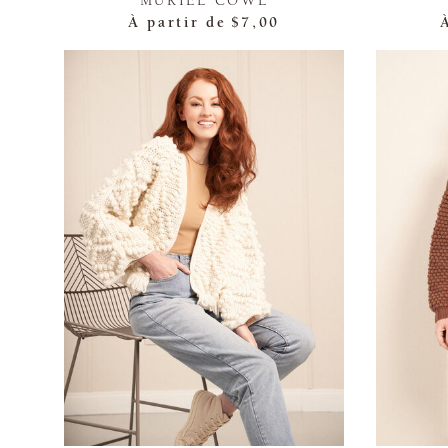
MURIEL COWL
À partir de
$7,00