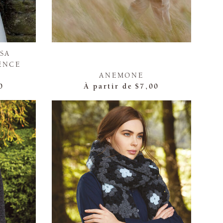
ISA
ENCE
ANEMONE
0
À partir de
$7,00