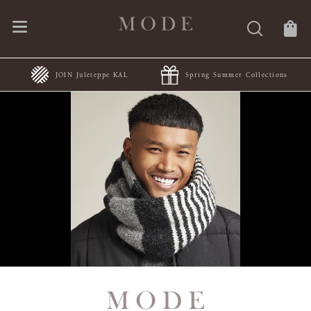
JOIN Juleteppe KAL
Spring Summer Collections