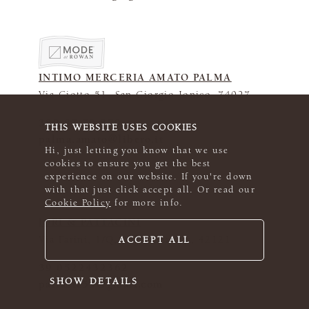
INTIMO MERCERIA AMATO PALMA
Via Giotto 51, San Giorgio Jonico, 74027
389 87 79 879
THIS WEBSITE USES COOKIES
palma.amato@libero.it
Hi, just letting you know that we use
cookies to ensure you get the best
experience on our website. If you're down
with that just click accept all. Or read our
Cookie Policy
for more info.
IORI & PATTACINI
Via Farini, 1/Q, Reggio Emilia, 42121
ACCEPT ALL
39 0522432362
SHOW DETAILS
pattaste59@gmail.com