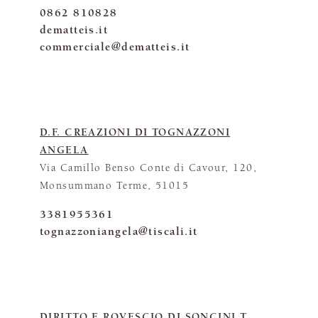
0862 810828
dematteis.it
commerciale@dematteis.it
D.F. CREAZIONI DI TOGNAZZONI
ANGELA
Via Camillo Benso Conte di Cavour, 120,
Monsummano Terme, 51015
3381955361
tognazzoniangela@tiscali.it
DIRITTO E ROVESCIO DI SONCINI T.