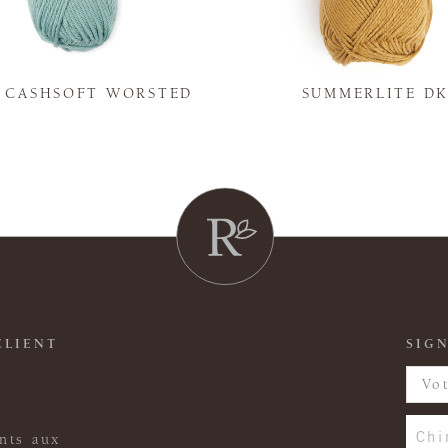
Y CASHSOFT WORSTED
SUMMERLITE D
CLIENT
SIGN
Chi
nts aux