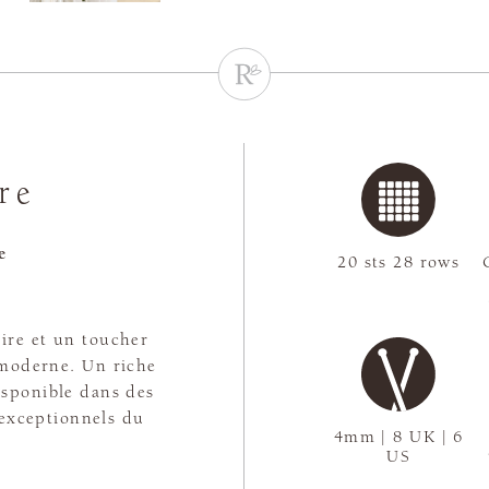
re
e
20 sts 28 rows
ire et un toucher
 moderne. Un riche
isponible dans des
s exceptionnels du
4mm | 8 UK | 6
US