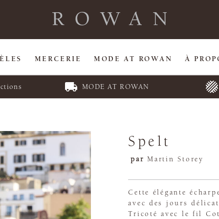
ÈLES
MERCERIE
MODE AT ROWAN
À PROP
ctions
MODE AT ROWAN
Spelt
par
Martin Storey
Cette élégante écharp
avec des jours délica
Tricoté avec le fil C