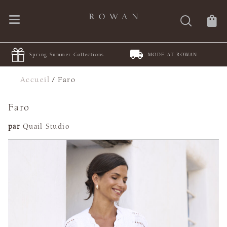
Spring Summer Collections
MODE AT ROWAN
Accueil
/
Faro
Faro
par
Quail Studio