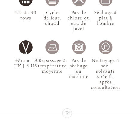
22 sts 30
Cycle
Pas de
Séchage à
rows
délicat,
chlore ou
plat à
chaud
eau de
l'ombre
javel
3¾mm | 9
Repassage à
Pas de
Nettoyage à
UK | 5 US
température
sèchage
sec,
moyenne
en
solvants
machine
spécif.,
après
consultation