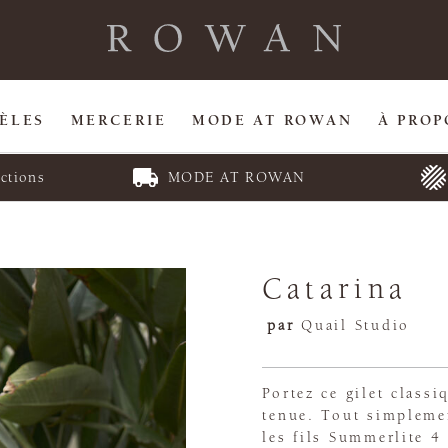
ÈLES
MERCERIE
MODE AT ROWAN
À PROP
ctions
MODE AT ROWAN
Catarina
par
Quail Studio
Portez ce gilet class
tenue. Tout simplement
les fils Summerlite 4