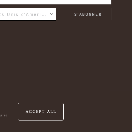
États-Unis d'Amérique
ACCEPT ALL
u're