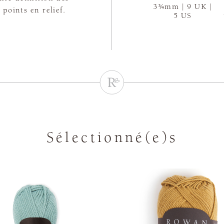
3¾mm | 9 UK |
 points en relief.
5 US
Sélectionné(e)s