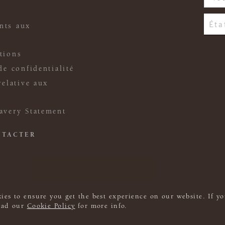
nts aux
tions
de confidentialité
relative aux
avery Statement
NTACTER
ies to ensure you get the best experience on our website. If yo
read our
Cookie Policy
for more info.