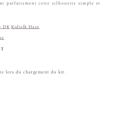
nt parfaitement cette silhouette simple et
e DK
Kidsilk Haze
ve
ET
te lors du chargement du kit.