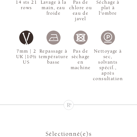
14 sts 21
Lavage à la
Pas de
Séchage à
rows
main, eau
chlore ou
plat à
froide
eau de
l'ombre
javel
7mm | 2
Repassage à
Pas de
Nettoyage à
UK |10½
température
sèchage
sec,
US
basse
en
solvants
machine
spécif.,
après
consultation
Sélectionné(e)s