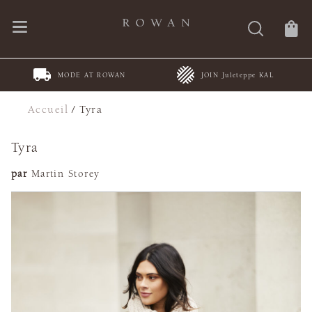
MODE AT ROWAN
JOIN Juleteppe KAL
Accueil
/
Tyra
Tyra
par
Martin Storey