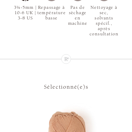
3¼-5mm |
Repassage à
Pas de
Nettoyage à
10-6 UK |
température
sèchage
sec,
3-8 US
basse
en
solvants
machine
spécif.,
après
consultation
Sélectionné(e)s