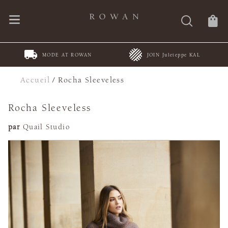
MODE AT ROWAN
JOIN Juleteppe KAL
Accueil
/
Rocha Sleeveless
Rocha Sleeveless
par
Quail Studio