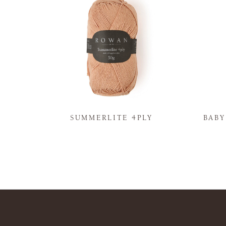
N
SUMMERLITE 4PLY
BAB