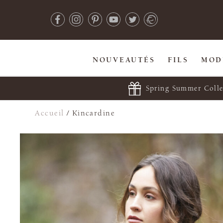
NOUVEAUTÉS
FILS
MOD
Spring Summer Colle
Accueil
/
Kincardine