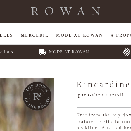
ÈLES
MERCERIE
MODE AT ROWAN
À PROP
ctions
MODE AT ROWAN
Kincardin
par
Galina Carroll
Knit from the top dow
features pretty femin
neckline. A rolled he