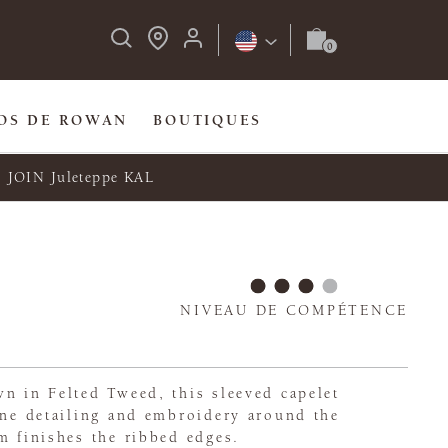
OS DE ROWAN
BOUTIQUES
JOIN Juleteppe KAL
e
NIVEAU DE COMPÉTENCE
n in Felted Tweed, this sleeved capelet
ine detailing and embroidery around the
m finishes the ribbed edges.