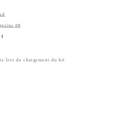
eed
azine 68
ET
te lors du chargement du kit.