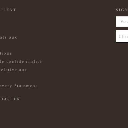
CLIENT
SIGN
Chi
nts aux
tions
de confidentialité
relative aux
avery Statement
NTACTER