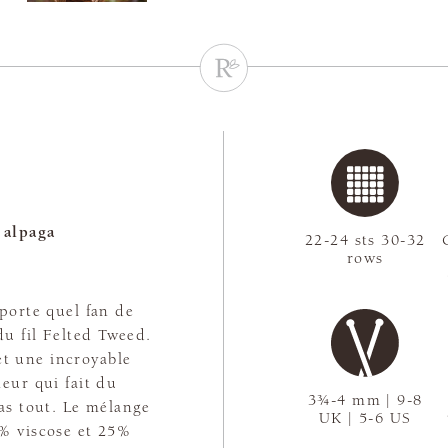
 alpaga
22-24 sts 30-32
rows
mporte quel fan de
 du fil Felted Tweed.
et une incroyable
teur qui fait du
3¾-4 mm | 9-8
pas tout. Le mélange
UK | 5-6 US
% viscose et 25%