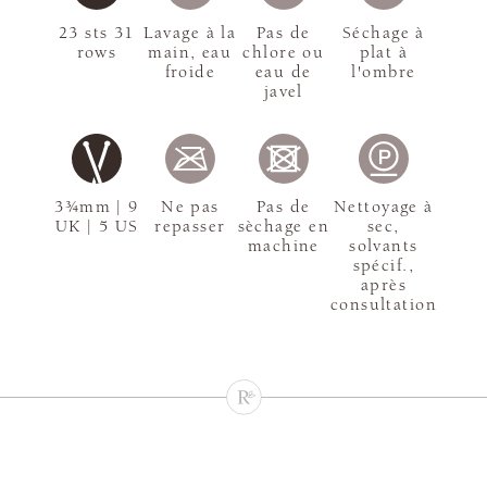
23 sts 31
Lavage à la
Pas de
Séchage à
rows
main, eau
chlore ou
plat à
froide
eau de
l'ombre
javel
3¾mm | 9
Ne pas
Pas de
Nettoyage à
UK | 5 US
repasser
sèchage en
sec,
machine
solvants
spécif.,
après
consultation