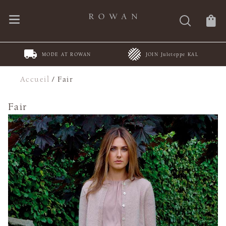
MODE AT ROWAN
JOIN Juleteppe KAL
Accueil
/
Fair
Fair