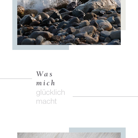
Was
mich
glücklich
macht