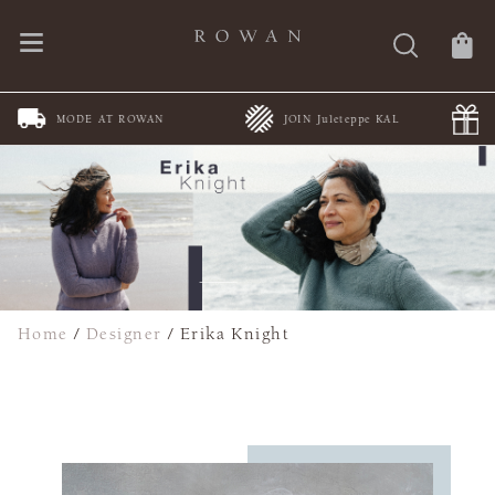
JOIN Juleteppe KAL
Spring Summer Collections
Home
/
Designer
/
Erika Knight