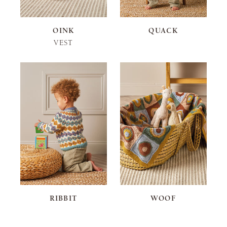
OINK
QUACK
VEST
RIBBIT
WOOF