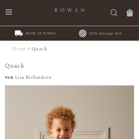
MODE AT ROWAN
JOIN Juleteppe KAL
Home
/
Quack
Quack
von
Lisa Richardson