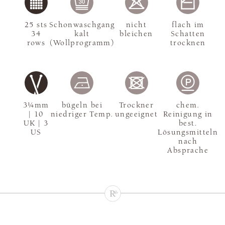
25 sts
Schonwaschgang
nicht
flach im
34
kalt
bleichen
Schatten
rows
(Wollprogramm)
trocknen
3¼mm
bügeln bei
Trockner
chem.
| 10
niedriger Temp.
ungeeignet
Reinigung in
UK | 3
best.
US
Lösungsmitteln
nach
Absprache