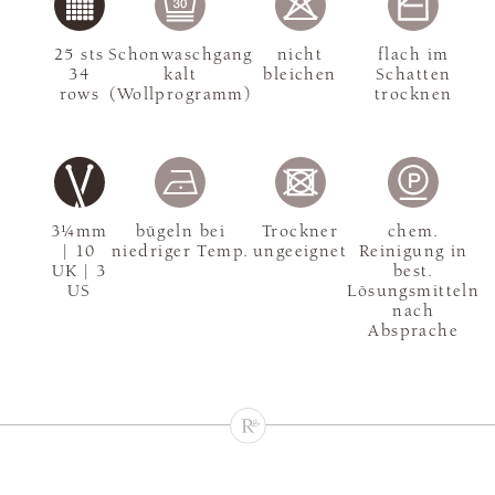
25 sts
Schonwaschgang
nicht
flach im
34
kalt
bleichen
Schatten
rows
(Wollprogramm)
trocknen
3¼mm
bügeln bei
Trockner
chem.
| 10
niedriger Temp.
ungeeignet
Reinigung in
UK | 3
best.
US
Lösungsmitteln
nach
Absprache