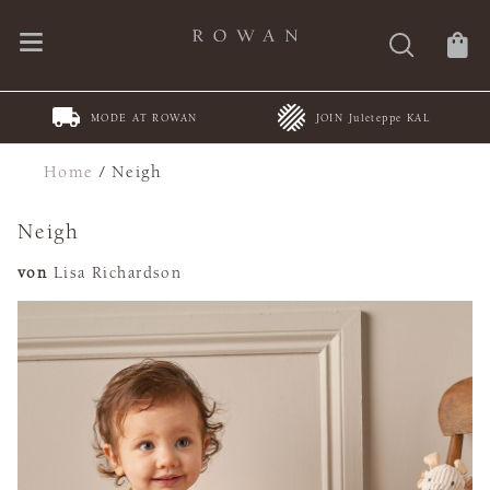
MODE AT ROWAN
JOIN Juleteppe KAL
Home
/
Neigh
Neigh
von
Lisa Richardson