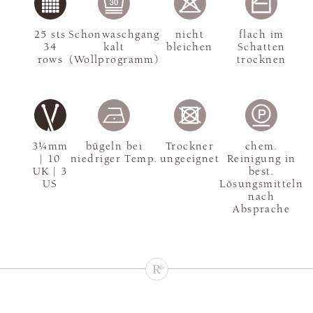
25 sts
Schonwaschgang
nicht
flach im
34
kalt
bleichen
Schatten
rows
(Wollprogramm)
trocknen
3¼mm
bügeln bei
Trockner
chem.
| 10
niedriger Temp.
ungeeignet
Reinigung in
UK | 3
best.
US
Lösungsmitteln
nach
Absprache