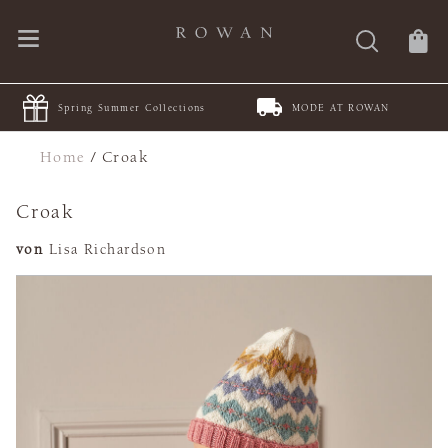
Spring Summer Collections
MODE AT ROWAN
Home
/
Croak
Croak
von
Lisa Richardson