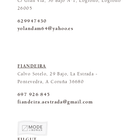
C/ Gran Via, 56 Bajo Nº1, Logroño, Logroño
26005
629947430
yolandam64@yahoo.es
FIANDEIRA
Calvo Sotelo, 29 Bajo, La Estrada -
Pontevedra, A Coruña 36680
697 926 845
fiandeira.aestrada@gmail.com
FILGUT