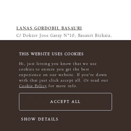
LANAS GORDOBIL BASAURI
C/ Doktor Jose Garay N°10, Basauri Bizkaia,
Vizaya 48970
THIS WEBSITE USES COOKIES
656 766 805
basauri@lanasgordobil.com
Hi, just letting you know that we use
cookies to ensure you get the best
experience on our website. If you're down
with that just click accept all. Or read our
Cookie Policy
for more info.
LANAS MARY
ACCEPT ALL
Calle Astorga 10, La Bañeza, Leon 24750
676 806 918
SHOW DETAILS