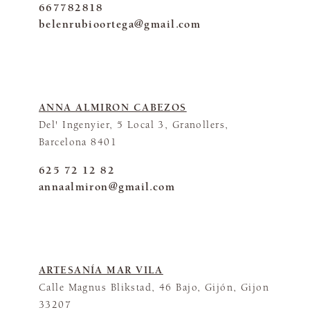
667782818
belenrubioortega@gmail.com
ANNA ALMIRON CABEZOS
Del' Ingenyier, 5 Local 3, Granollers,
Barcelona 8401
625 72 12 82
annaalmiron@gmail.com
ARTESANÍA MAR VILA
Calle Magnus Blikstad, 46 Bajo, Gijón, Gijon
33207