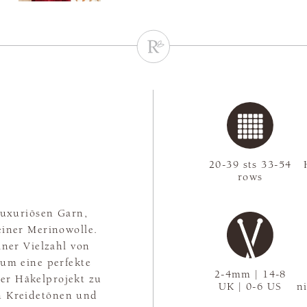
20-39 sts 33-54
rows
luxuriösen Garn,
einer Merinowolle.
iner Vielzahl von
 um eine perfekte
2-4mm | 14-8
der Häkelprojekt zu
UK | 0-6 US
n
en Kreidetönen und