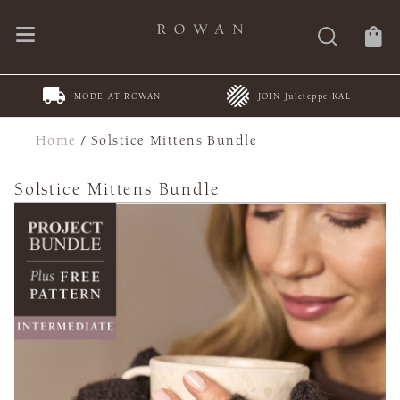
MODE AT ROWAN
JOIN Juleteppe KAL
Home
/
Solstice Mittens Bundle
Solstice Mittens Bundle