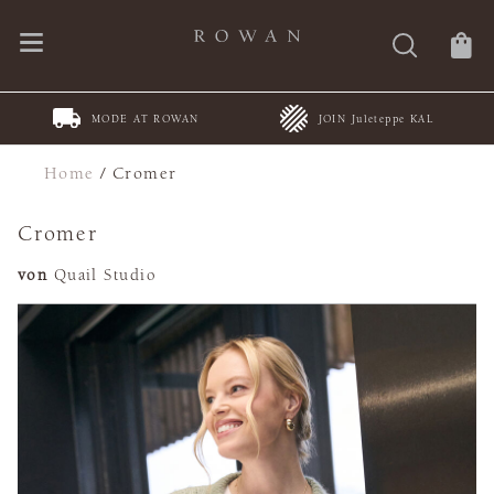
MODE AT ROWAN
JOIN Juleteppe KAL
Home
/
Cromer
Cromer
von
Quail Studio