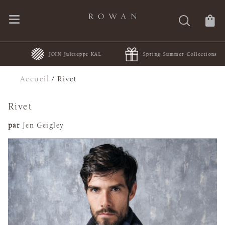
JOIN Juleteppe KAL
Spring Summer Collections
Accueil
/
Rivet
Rivet
par
Jen Geigley