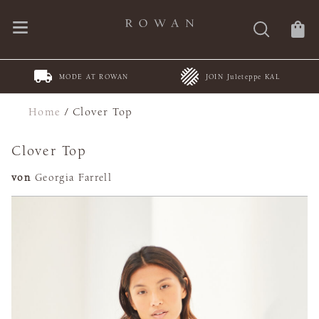
MODE AT ROWAN
JOIN Juleteppe KAL
Home
/
Clover Top
Clover Top
von
Georgia Farrell