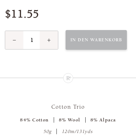
$11.55
−
+
IN DEN WARENKORB
Cotton Trio
84% Cotton
8% Wool
8% Alpaca
50g
120m/131yds