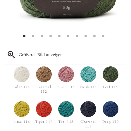
Größeres Bild anzeigen
Polar 111
Caramel
Blush 113
Fresh 114
Leaf 115
112
Lime 116
Tiger 117
Teal 118
Charcoal
Deep 120
119