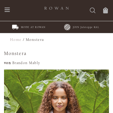
MODE AT ROWAN
JOIN Juleteppe KAL
Home
/
Monstera
Monstera
von
Brandon Mably