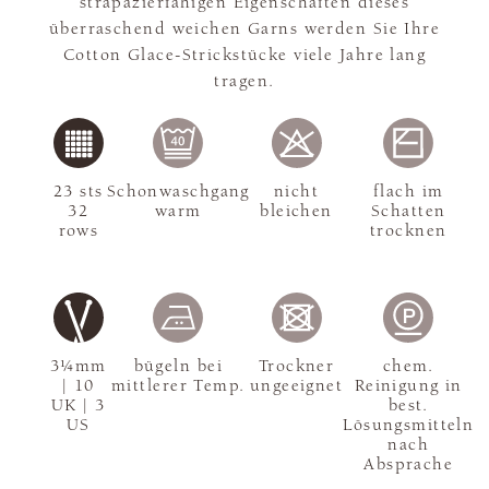
strapazierfähigen Eigenschaften dieses
überraschend weichen Garns werden Sie Ihre
Cotton Glace-Strickstücke viele Jahre lang
tragen.
23 sts
Schonwaschgang
nicht
flach im
32
warm
bleichen
Schatten
rows
trocknen
3¼mm
bügeln bei
Trockner
chem.
| 10
mittlerer Temp.
ungeeignet
Reinigung in
UK | 3
best.
US
Lösungsmitteln
nach
Absprache