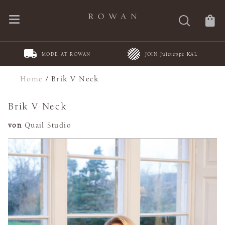
MODE AT ROWAN
JOIN Juleteppe KAL
Home
/
Brik V Neck
Brik V Neck
von
Quail Studio